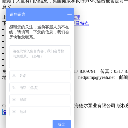
隐藏了大量有用的信息，英国健康和
执行(HSE)指出报警是前
意义。
请您留言
上一篇：
化工流程泵报警系统运行管理
下一篇：
化工流程泵机械密封的原理及特点
感谢您的关注，当前客服人员不在
网站首页
线，请填写一下您的信息，我们会
公司简介
尽快和您联系。
信息动态
产品展示
质量服务
企业文化
联系我们
免费电话：400-0317-986 电话：0317-8309791 传真：0317-83
地址：南皮县泊东泊盐路南 E-mail：hedpump@yeah.net 邮编：
Copyright © 2014-2015 YsEIMS. 沧州海德尔泵业有限公司 版权所有 
提交