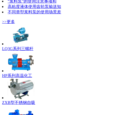
“浆料泵”的使用注意事项和
高粘度液体使用齿轮泵输送知
不同类型浆料泵的使用场景差
>>更多
LQ3G系列三螺杆
HP系列高温化工
ZXB型不锈钢自吸