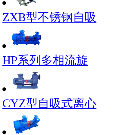
ZXB型不锈钢自吸
HP系列多相流旋
CYZ型自吸式离心