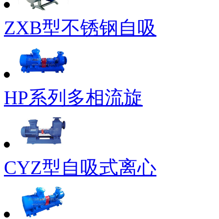
ZXB型不锈钢自吸
HP系列多相流旋
CYZ型自吸式离心