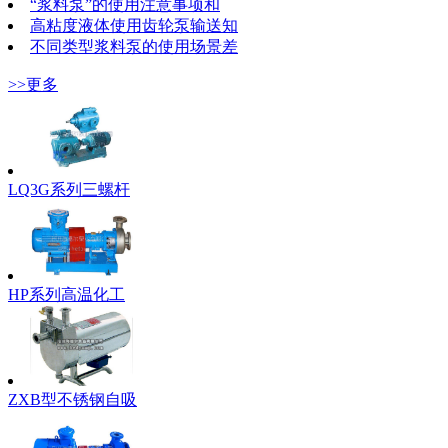
“浆料泵”的使用注意事项和
高粘度液体使用齿轮泵输送知
不同类型浆料泵的使用场景差
>>更多
LQ3G系列三螺杆
HP系列高温化工
ZXB型不锈钢自吸