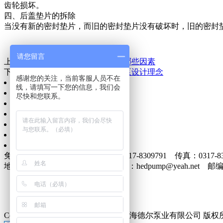
齿轮损坏。
四、后盖垫片的拆除
当没有新的密封垫片，而旧的密封垫片没有破坏时，旧的密封
请您留言
上一篇：
在选择纸浆泵时需要考虑哪些因素
下一篇：
单螺杆泵工作原理与螺杆泵设计理念
感谢您的关注，当前客服人员不在
网站首页
线，请填写一下您的信息，我们会
公司简介
尽快和您联系。
信息动态
产品展示
质量服务
企业文化
联系我们
免费电话：400-0317-986 电话：0317-8309791 传真：0317-83
地址：南皮县泊东泊盐路南 E-mail：hedpump@yeah.net 邮编：
Copyright © 2014-2015 YsEIMS. 沧州海德尔泵业有限公司 版权所有 