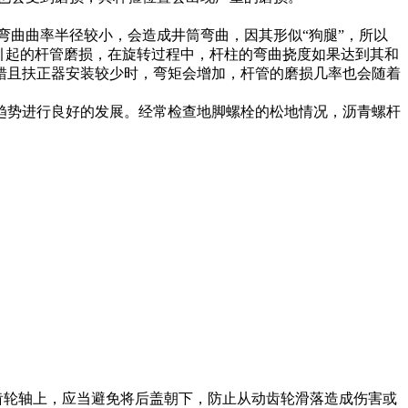
弯曲曲率半径较小，会造成井筒弯曲，因其形似“狗腿”，所以
引起的杆管磨损，在旋转过程中，杆柱的弯曲挠度如果达到其和
错且扶正器安装较少时，弯矩会增加，杆管的磨损几率也会随着
趋势进行良好的发展。经常检查地脚螺栓的松地情况，沥青螺杆
齿轮轴上，应当避免将后盖朝下，防止从动齿轮滑落造成伤害或