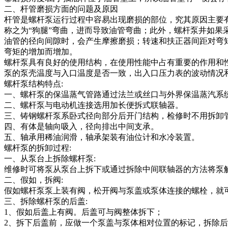
二、杆管磨损方面的问题及原因
杆管是螺杆泵运行过程中容易出现磨损的部位，究其原因主要有
称之为“狗腿”弯曲，进而导致油管弯曲；此外，螺杆泵井如
油管的径向间隙时，会产生摩擦磨损；转速和扶正器间距对弯
弯矩的增加而增加。
螺杆泵具有良好的使用结构，在使用性能中占有重要的作用和
泵的泵壳温度与入口温度是否一致，出入口压力表的波动情况
螺杆泵结构特点:
一、螺杆泵的保温蒸气管路通过法兰或丝口与外界保温蒸汽系
二、螺杆泵与电动机连接选用加长便拆式联轴器。
三、铸钢螺杆泵系卧式径向部分后开门结构，检修时不用拆卸
四、有体是轴向吸入，径向排出中间支承。
五、轴承用稀油润滑，轴承架装有油位计和水冷装置。
螺杆泵的拆卸过程:
一、从泵台上拆除螺杆泵:
维修时可将泵从泵台上拆下或通过拆除中间联轴器的方法将泵
二、假如，拆阀:
假如螺杆泵泵上装有阀，松开阀与泵盖或泵体连接的螺栓，就
三、拆除螺杆泵的后盖:
1、假如后盖上有阀。后盖可与阀整体拆下；
2、拆下后盖前，应做一个泵盖与泵体相对位置的标记，拆除