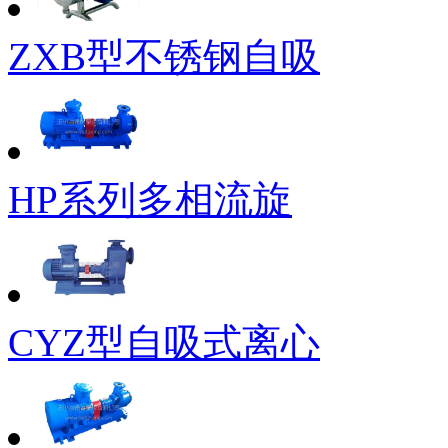
ZXB型不锈钢自吸
HP系列多相流旋
CYZ型自吸式离心