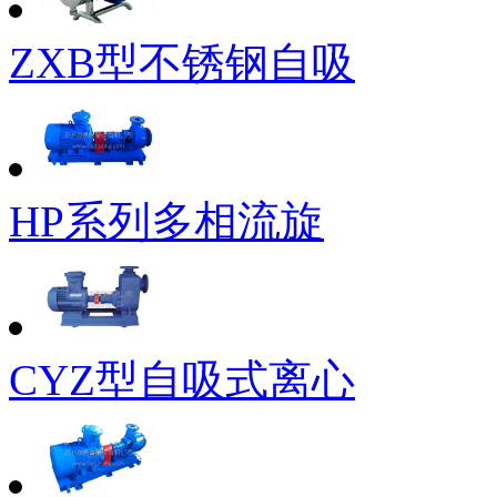
ZXB型不锈钢自吸
HP系列多相流旋
CYZ型自吸式离心