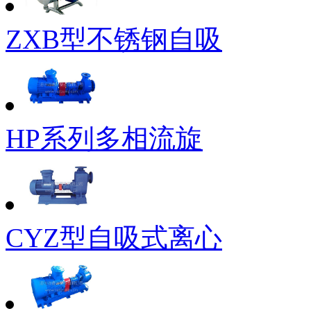
ZXB型不锈钢自吸
HP系列多相流旋
CYZ型自吸式离心