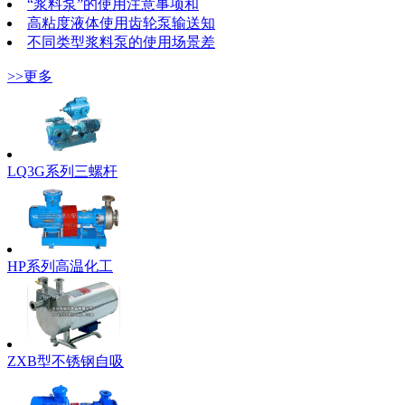
“浆料泵”的使用注意事项和
高粘度液体使用齿轮泵输送知
不同类型浆料泵的使用场景差
>>更多
LQ3G系列三螺杆
HP系列高温化工
ZXB型不锈钢自吸