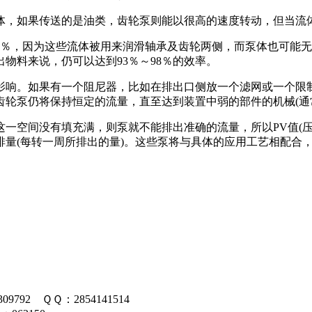
体，如果传送的是油类，齿轮泵则能以很高的速度转动，但当流
0％，因为这些流体被用来润滑轴承及齿轮两侧，而泵体也可能无
物料来说，仍可以达到93％～98％的效率。
影响。如果有一个阻尼器，比如在排出口侧放一个滤网或一个限
齿轮泵仍将保持恒定的流量，直至达到装置中
弱的部件的机械(通
一空间没有填充满，则泵就不能排出准确的流量，所以PV值(压
量(每转一周所排出的量)。这些泵将与具体的应用工艺相配合
09792 ＱＱ：2854141514