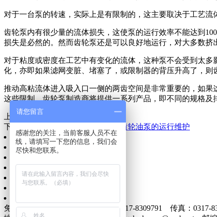
对于一台泵的转速，实际上是有限制的，这主要取决于工艺流
齿轮泵内有很少量的流体损失，这使泵的运行效率不能达到10
损失是必然的。然而齿轮泵还是可以良好地运行，对大多数挤出
对于粘度或密度在工艺中有变化的流体，这种泵不会受到太多
化，亦即如果滤网变脏、堵塞了，或限制器的背压升高了，则
推动高粘流体进入吸入口一侧的两齿空间是非常重要的，如果这
这些限制，齿轮泵制造商将提供一系列产品，即不同的规格及排
请您留言
上一篇：
螺杆泵的内容运动及作用
下一篇：
选择沥青保温泵的知识及齿轮油泵的运行维护
感谢您的关注，当前客服人员不在
网站首页
线，请填写一下您的信息，我们会
公司简介
尽快和您联系。
信息动态
产品展示
质量服务
企业文化
联系我们
免费电话：400-0317-986 电话：0317-8309791 传真：0317-83