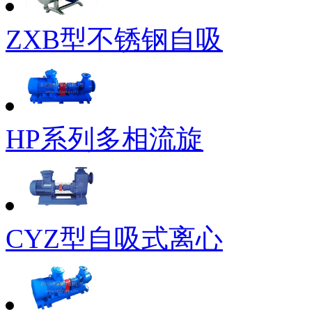
ZXB型不锈钢自吸
HP系列多相流旋
CYZ型自吸式离心