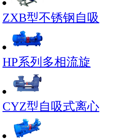
ZXB型不锈钢自吸
HP系列多相流旋
CYZ型自吸式离心