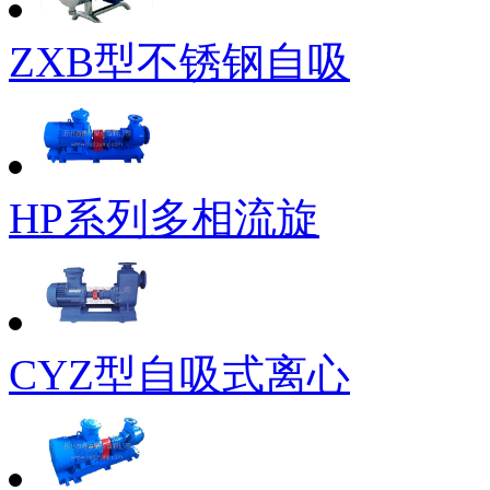
ZXB型不锈钢自吸
HP系列多相流旋
CYZ型自吸式离心