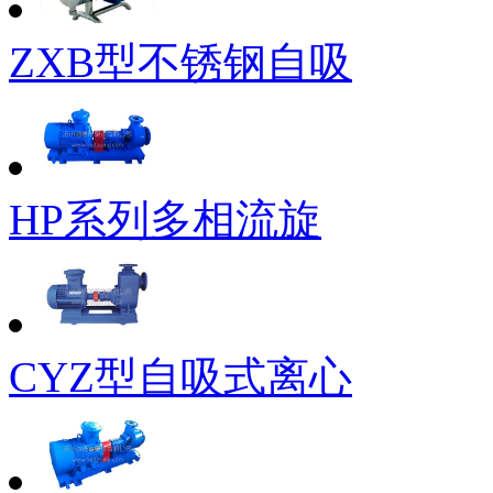
ZXB型不锈钢自吸
HP系列多相流旋
CYZ型自吸式离心