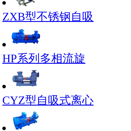
ZXB型不锈钢自吸
HP系列多相流旋
CYZ型自吸式离心