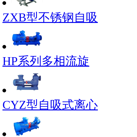
ZXB型不锈钢自吸
HP系列多相流旋
CYZ型自吸式离心