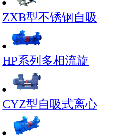
ZXB型不锈钢自吸
HP系列多相流旋
CYZ型自吸式离心