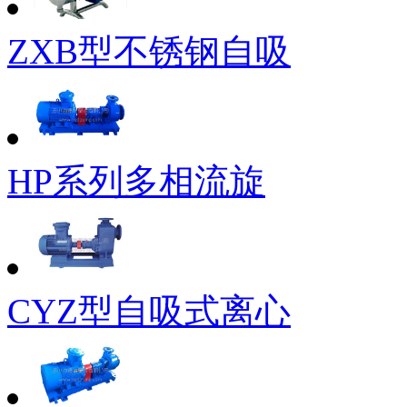
ZXB型不锈钢自吸
HP系列多相流旋
CYZ型自吸式离心