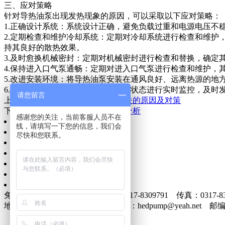
三、应对策略
针对导热油泵出现发热现象的原因，可以采取以下应对策略：
1.正确设计系统：系统设计正确，避免负载过重和电源电压
2.定期检查和维护冷却系统：定期对冷却系统进行检查和维
持其良好的散热效果。
3.及时愈换机械密封：定期对机械密封进行检查和替换，确
4.保持进入口气泵通畅：定期对进入口气泵进行检查和维护
5.改进安装环境：将导热油泵安装在通风良好、远离热源的
6.增加设备监控：对导热油泵的运行状态进行实时监控，及
请您留言
上一篇：
螺杆泵操作不当与保养缺失的原因及对策
下一篇：
有关螺杆泵容易坏的原因分析
感谢您的关注，当前客服人员不在
网站首页
线，请填写一下您的信息，我们会
公司简介
尽快和您联系。
信息动态
产品展示
质量服务
企业文化
联系我们
免费电话：400-0317-986 电话：0317-8309791 传真：0317-83
地址：南皮县泊东泊盐路南 E-mail：hedpump@yeah.net 邮编：