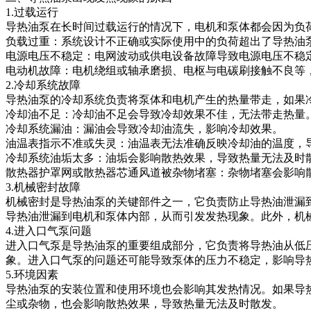
1.过载运行
导热油泵在长时间过载运行的情况下，电机和泵体都会因为负
负载过重：系统设计不正确或实际使用中的负荷超出了导热油
电源电压不稳定：电网波动或供电设备故障导致电源电压不稳
电动机故障：电机绕组或轴承磨损、电枢与电碳刷接触不良等
2.冷却系统故障
导热油泵的冷却系统负责将泵体和电机产生的热量带走，如果
冷却油不足：冷却油不足会导致冷却效果不佳，无法带走热量
冷却系统漏油：漏油会导致冷却油流失，影响冷却效果。
油温表指示不准或失灵：油温表无法准确反映冷却油的温度，
冷却系统油垢太多：油垢会影响散热效果，导致热量无法及时
散热器护罩网或散热器芯通风道被杂物堵塞：杂物堵塞会影响
3.机械密封故障
机械密封是导热油泵的关键部件之一，它负责防止导热油泄漏
导热油泄漏到电机和泵体内部，从而引发发热现象。此外，机
4.进入口气泵问题
进入口气泵是导热油泵的重要组成部分，它负责将导热油从低
象。进入口气泵的问题还可能导致泵体的压力不稳定，影响导
5.环境因素
导热油泵的安装位置和使用环境也会影响其发热情况。如果导
尘或杂物，也会影响散热效果，导致热量无法及时散发。