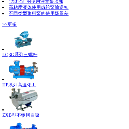
“浆料泵”的使用注意事项和
高粘度液体使用齿轮泵输送知
不同类型浆料泵的使用场景差
>>更多
LQ3G系列三螺杆
HP系列高温化工
ZXB型不锈钢自吸