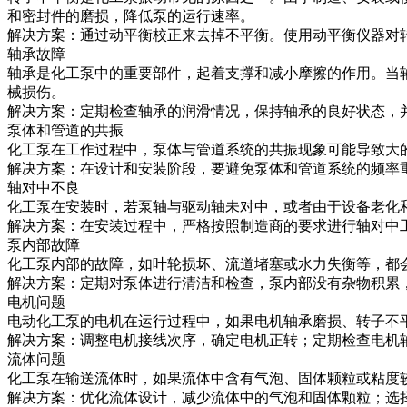
和密封件的磨损，降低泵的运行速率。
解决方案：通过动平衡校正来去掉不平衡。使用动平衡仪器对
轴承故障
轴承是化工泵中的重要部件，起着支撑和减小摩擦的作用。当
械损伤。
解决方案：定期检查轴承的润滑情况，保持轴承的良好状态，
泵体和管道的共振
化工泵在工作过程中，泵体与管道系统的共振现象可能导致大
解决方案：在设计和安装阶段，要避免泵体和管道系统的频率
轴对中不良
化工泵在安装时，若泵轴与驱动轴未对中，或者由于设备老化
解决方案：在安装过程中，严格按照制造商的要求进行轴对中
泵内部故障
化工泵内部的故障，如叶轮损坏、流道堵塞或水力失衡等，都
解决方案：定期对泵体进行清洁和检查，泵内部没有杂物积累
电机问题
电动化工泵的电机在运行过程中，如果电机轴承磨损、转子不
解决方案：调整电机接线次序，确定电机正转；定期检查电机
流体问题
化工泵在输送流体时，如果流体中含有气泡、固体颗粒或粘度
解决方案：优化流体设计，减少流体中的气泡和固体颗粒；选