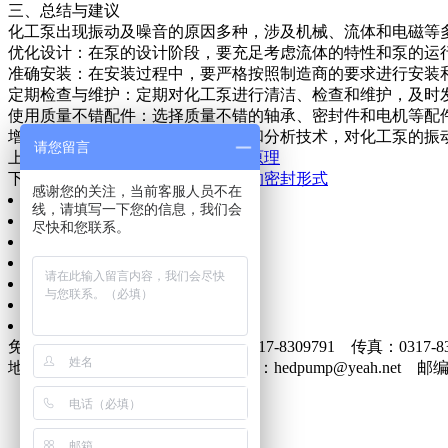
三、总结与建议
化工泵出现振动及噪音的原因多种，涉及机械、流体和电磁等
优化设计：在泵的设计阶段，要充足考虑流体的特性和泵的运
准确安装：在安装过程中，要严格按照制造商的要求进行安装
定期检查与维护：定期对化工泵进行清洁、检查和维护，及时
使用质量不错配件：选择质量不错的轴承、密封件和电机等配
增加监测与分析：采用的振动监测和分析技术，对化工泵的振
请您留言
上一篇：
纸浆泵的结构特点与结构原理
下一篇：
化工泵的机械设计中常用的密封形式
感谢您的关注，当前客服人员不在
网站首页
线，请填写一下您的信息，我们会
公司简介
尽快和您联系。
信息动态
产品展示
质量服务
企业文化
联系我们
免费电话：400-0317-986 电话：0317-8309791 传真：0317-83
地址：南皮县泊东泊盐路南 E-mail：hedpump@yeah.net 邮编：