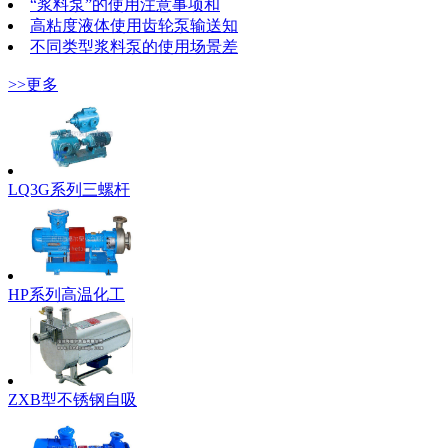
“浆料泵”的使用注意事项和
高粘度液体使用齿轮泵输送知
不同类型浆料泵的使用场景差
>>更多
LQ3G系列三螺杆
HP系列高温化工
ZXB型不锈钢自吸