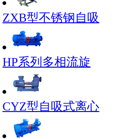
ZXB型不锈钢自吸
HP系列多相流旋
CYZ型自吸式离心