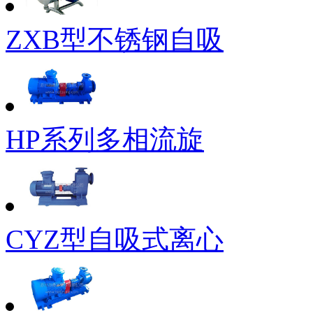
ZXB型不锈钢自吸
HP系列多相流旋
CYZ型自吸式离心