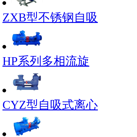
ZXB型不锈钢自吸
HP系列多相流旋
CYZ型自吸式离心