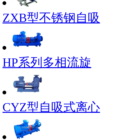
ZXB型不锈钢自吸
HP系列多相流旋
CYZ型自吸式离心