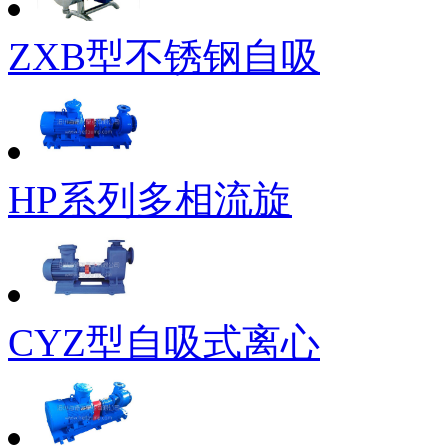
ZXB型不锈钢自吸
HP系列多相流旋
CYZ型自吸式离心