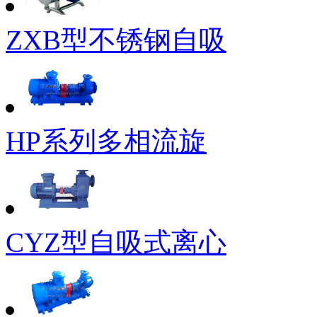
ZXB型不锈钢自吸
HP系列多相流旋
CYZ型自吸式离心