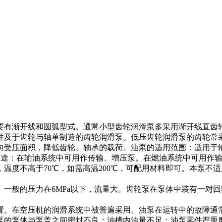
要有渐开线和圆弧型式。通常小型齿轮润滑泵多采用渐开线直齿
性及于齿轮与轴单制造的齿轮润滑泵。低压齿轮润滑泵的齿轮常
受压面积，降低齿轮、轴承的载荷。油泵的适用范围：适用于输送
泵的用途：在输油系统中可用作传输、增压泵。在燃油系统中可用
温度不高于70℃，如需高温200℃，可配用材料即可。本泵不
一般的压力在6MPa以下，流量大。齿轮泵在泵体中装有一对
置。在空压机的润滑系统中被普遍采用。油泵在运转中的故障通
泵的泵体与泵盖之间密封不良；油槽内油量不足；油泵零件严重