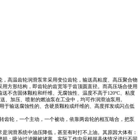
轮，高温齿轮润滑泵常采用变位齿轮，输送高粘度、高压聚合物
采用方形结构，即齿轮的齿宽等于齿顶圆直径。而高压场合使用
不含固体颗粒和纤维、无腐蚀性、温度不高于120ºC、粘度
作输送、加压、喷射的燃油泵在工业中，均可作润滑油泵用。
适用于输送腐蚀性的、含硬质颗粒或纤维的、高度挥发或闪点低
回转齿轮，一个主动，一个被动，依靠两齿轮的相互啮合，把泵
常是润滑系统中油压降低，甚至有时打不上油。其原因大体有：
磨损；吸油过滤网被堵塞。实际工作中应根据具体情况进行不同