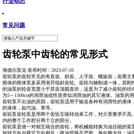
行业动态
常见问题
齿轮泵中齿轮的常见形式
海德尔泵业 发布时间：2023-07-10
齿轮泵的齿轮常见的有直齿、斜齿、人字齿、螺旋齿，齿廓主
熔体的熔体泵多采用渐开线斜齿轮。齿轮与轴制成一体，其刚
的油泵的轮齿宽度小于其齿顶圆直径，这是为了减小齿轮的径向
为5～1500cst的润滑油或性质类似润滑油的其它液体。油
齿轮泵不出油的原因，齿轮泵适用于输送各种有润滑性的液体，
的液体，如汽油、苯等。
齿轮泵齿轮泵是用两个齿轮互啮转动来工作，对介质要求不高。
内的整个工作腔分两个立的部分。
齿轮泵是借一对相互啮合的齿轮，将机械能转换为油压能的装
旋转方向与规定方向相反；吸油管路不严密，单向阀卡住；油