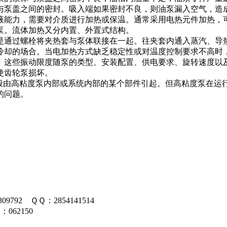
与泵盖之间的密封。吸入端如果密封不良，则油泵漏入空气，造
液能力，需要对介质进行加热或保温。通常采用电热元件加热，
泵。流体加热又分内置、外置式结构。
是通过螺栓将夹热套与泵体联接在一起。往夹套内通入蒸汽、导
冷却的场合。当电加热方式缺乏稳定性或对温度控制要求不高时
。这些振动限度随泵的类型、安装配置、供电要求、旋转速度以
使齿轮泵损坏。
一般由高粘度泵内部或系统内部的某个部件引起。但高粘度泵在运
的问题。
09792 ＱＱ：2854141514
062150