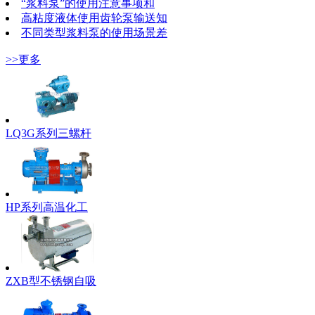
“浆料泵”的使用注意事项和
高粘度液体使用齿轮泵输送知
不同类型浆料泵的使用场景差
>>更多
LQ3G系列三螺杆
HP系列高温化工
ZXB型不锈钢自吸