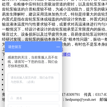
处理。在检修中应特别注意吸油管道的密封，以及齿轮泵泵体
齿轮泵输送的介质粘度较不错，为减小流动阻力，提升泵的吸
易发生降解时，建议采用流体加热方式，特别是排量大的齿轮
内置式是指在齿轮泵泵体或端盖的内部设计突热套，外置式则
输送液体温度均匀性要求较不错，或要求对高温液体进行均匀
一般情况下，经设计者设计的齿轮泵能承受正常限度内的振动
噪音过大、设备损坏以及过早疲劳失效，容易使齿轮泵运转时
经研讨发现，齿轮泵的振动本身并不是"根本性问题"，振动
为明显，齿轮泵振动的产生是无法避免的，有时也不是泵本身
请您留言
上一篇：
齿轮泵拆卸保养和使用规划
下一篇：
导热油泵的选型工艺流程有哪些
感谢您的关注，当前客服人员不在
网站首页
线，请填写一下您的信息，我们会
公司简介
尽快和您联系。
信息动态
产品展示
质量服务
企业文化
联系我们
免费电话：400-0317-986 电话：0317-8309791 传真：0317-83
地址：南皮县泊东泊盐路南 E-mail：hedpump@yeah.net 邮编：