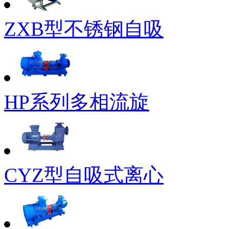
ZXB型不锈钢自吸
HP系列多相流旋
CYZ型自吸式离心