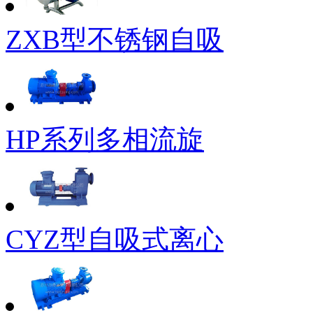
ZXB型不锈钢自吸
HP系列多相流旋
CYZ型自吸式离心