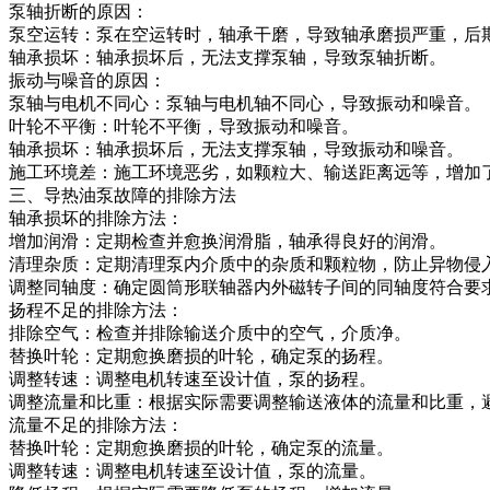
泵轴折断的原因：
泵空运转：泵在空运转时，轴承干磨，导致轴承磨损严重，后
轴承损坏：轴承损坏后，无法支撑泵轴，导致泵轴折断。
振动与噪音的原因：
泵轴与电机不同心：泵轴与电机轴不同心，导致振动和噪音。
叶轮不平衡：叶轮不平衡，导致振动和噪音。
轴承损坏：轴承损坏后，无法支撑泵轴，导致振动和噪音。
施工环境差：施工环境恶劣，如颗粒大、输送距离远等，增加
三、导热油泵故障的排除方法
轴承损坏的排除方法：
增加润滑：定期检查并愈换润滑脂，轴承得良好的润滑。
清理杂质：定期清理泵内介质中的杂质和颗粒物，防止异物侵
调整同轴度：确定圆筒形联轴器内外磁转子间的同轴度符合要
扬程不足的排除方法：
排除空气：检查并排除输送介质中的空气，介质净。
替换叶轮：定期愈换磨损的叶轮，确定泵的扬程。
调整转速：调整电机转速至设计值，泵的扬程。
调整流量和比重：根据实际需要调整输送液体的流量和比重，
流量不足的排除方法：
替换叶轮：定期愈换磨损的叶轮，确定泵的流量。
调整转速：调整电机转速至设计值，泵的流量。