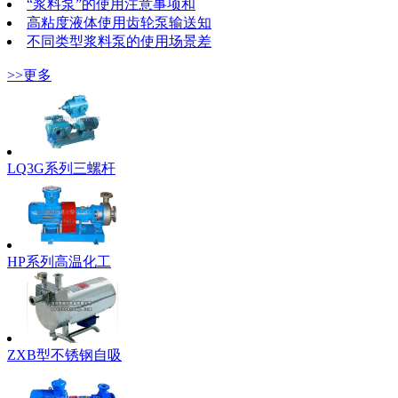
“浆料泵”的使用注意事项和
高粘度液体使用齿轮泵输送知
不同类型浆料泵的使用场景差
>>更多
LQ3G系列三螺杆
HP系列高温化工
ZXB型不锈钢自吸