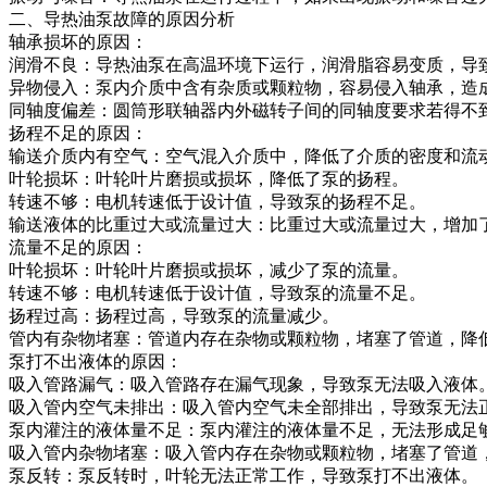
二、导热油泵故障的原因分析
轴承损坏的原因：
润滑不良：导热油泵在高温环境下运行，润滑脂容易变质，导
异物侵入：泵内介质中含有杂质或颗粒物，容易侵入轴承，造
同轴度偏差：圆筒形联轴器内外磁转子间的同轴度要求若得不
扬程不足的原因：
输送介质内有空气：空气混入介质中，降低了介质的密度和流
叶轮损坏：叶轮叶片磨损或损坏，降低了泵的扬程。
转速不够：电机转速低于设计值，导致泵的扬程不足。
输送液体的比重过大或流量过大：比重过大或流量过大，增加
流量不足的原因：
叶轮损坏：叶轮叶片磨损或损坏，减少了泵的流量。
转速不够：电机转速低于设计值，导致泵的流量不足。
扬程过高：扬程过高，导致泵的流量减少。
管内有杂物堵塞：管道内存在杂物或颗粒物，堵塞了管道，降
泵打不出液体的原因：
吸入管路漏气：吸入管路存在漏气现象，导致泵无法吸入液体
吸入管内空气未排出：吸入管内空气未全部排出，导致泵无法
泵内灌注的液体量不足：泵内灌注的液体量不足，无法形成足
吸入管内杂物堵塞：吸入管内存在杂物或颗粒物，堵塞了管道
泵反转：泵反转时，叶轮无法正常工作，导致泵打不出液体。