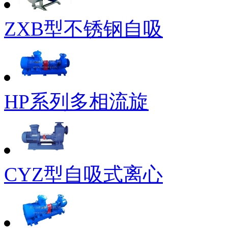
ZXB型不锈钢自吸
HP系列多相流旋
CYZ型自吸式离心