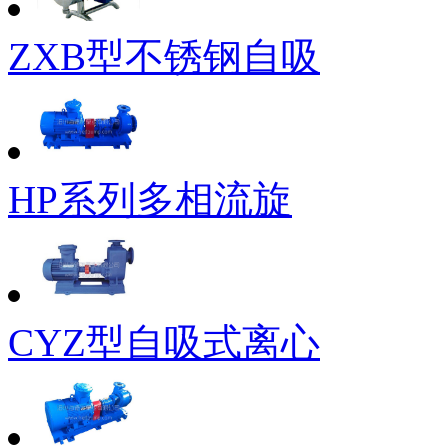
ZXB型不锈钢自吸
HP系列多相流旋
CYZ型自吸式离心