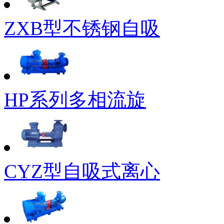
ZXB型不锈钢自吸
HP系列多相流旋
CYZ型自吸式离心