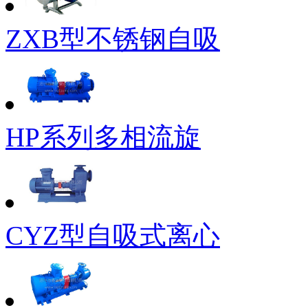
ZXB型不锈钢自吸
HP系列多相流旋
CYZ型自吸式离心