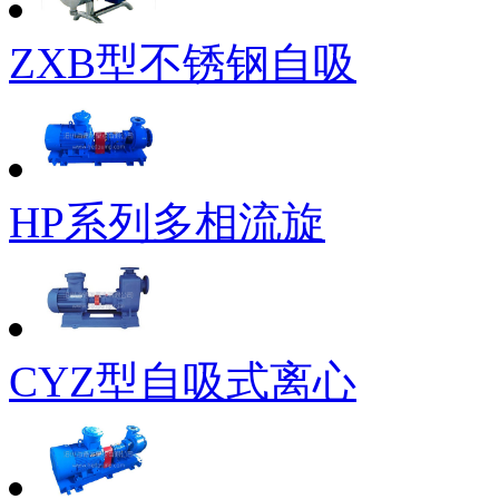
ZXB型不锈钢自吸
HP系列多相流旋
CYZ型自吸式离心