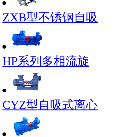
ZXB型不锈钢自吸
HP系列多相流旋
CYZ型自吸式离心