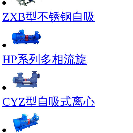
ZXB型不锈钢自吸
HP系列多相流旋
CYZ型自吸式离心