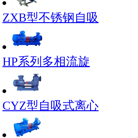
ZXB型不锈钢自吸
HP系列多相流旋
CYZ型自吸式离心