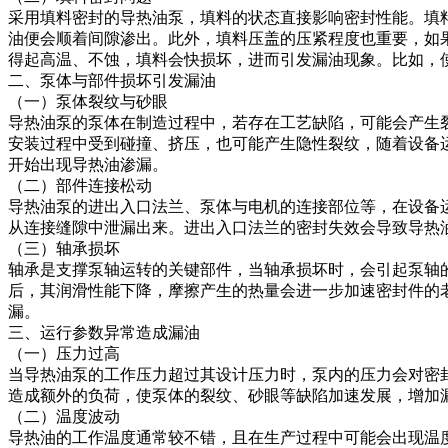
采用填料密封的导热油泵，填料的状态直接影响密封性能。填
油便会顺着间隙渗出。此外，填料压盖的压紧程度也重要，如
得起高温、不蚀，填料会快损坏，进而引发漏油现象。比如，
二、泵体与部件损坏引发漏油
（一）泵体裂纹与砂眼
导热油泵的泵体在制造过程中，若存在工艺缺陷，可能会产生
安装过程中受到碰撞、挤压，也可能产生隐性裂纹，随着设备
开始出现导热油渗漏。
（二）部件连接松动
导热油泵的进出入口法兰、泵体与电机的连接部位等，在设备
从连接缝隙中泄漏出来。进出入口法兰的密封失效会导致导热
（三）轴承损坏
轴承是支撑泵轴运转的关键部件，当轴承损坏时，会引起泵轴
后，其润滑性能下降，摩擦产生的热量会进一步加速密封件的
漏。
三、运行参数异常造成漏油
（一）压力过高
当导热油泵的工作压力超过其设计压力时，泵内的压力会对密
造成额外的负荷，使泵体的裂纹、砂眼等缺陷加速发展，增加
（二）温度波动
导热油的工作温度通常较不错，且在生产过程中可能会出现温