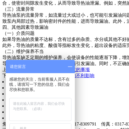
合，使密封间隙发生变化，从而导致导热油泄漏。例如，突然
（三）流量异常
导热油泵的流量异常，如流量过大或过小，也可能引发漏油问
致泵内局部过热，影响密封件的性能，进而导致漏油。此外，
四、其他因素导致漏油
（一）介质问题
如果导热油的质量不达标，含有过多的杂质、水分或其他不好
此外，导热油的粘度、酸值等指标发生变化，超出设备的适应
（二）维护保养不当
导热油泵缺乏定期的维护保养，会使设备的性能逐渐下降，增
导致密封装置失效、泵体损坏，进而引发漏油。同时，不正确
请您留言
上一篇：
导热油泵替换轴承时要注意的事项
下一篇：
导热油泵长期大流量运行的不利影响
感谢您的关注，当前客服人员不在
网站首页
线，请填写一下您的信息，我们会
公司简介
尽快和您联系。
信息动态
产品展示
质量服务
企业文化
联系我们
免费电话：400-0317-986 电话：0317-8309791 传真：0317-83