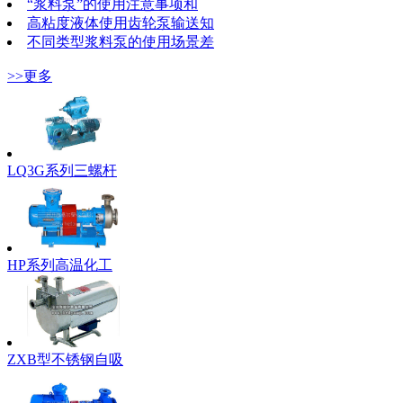
“浆料泵”的使用注意事项和
高粘度液体使用齿轮泵输送知
不同类型浆料泵的使用场景差
>>更多
LQ3G系列三螺杆
HP系列高温化工
ZXB型不锈钢自吸