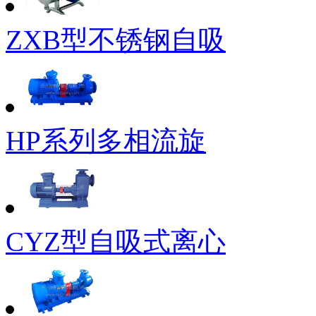
ZXB型不锈钢自吸
HP系列多相流旋
CYZ型自吸式离心