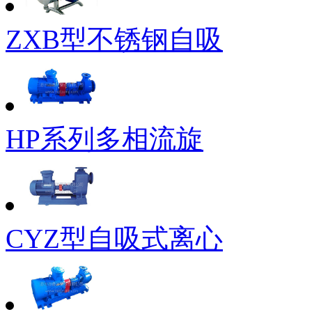
ZXB型不锈钢自吸
HP系列多相流旋
CYZ型自吸式离心