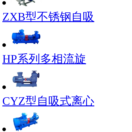
ZXB型不锈钢自吸
HP系列多相流旋
CYZ型自吸式离心