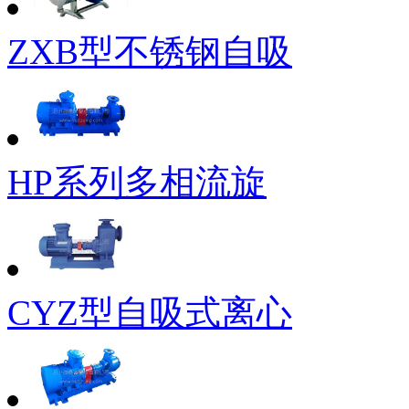
ZXB型不锈钢自吸
HP系列多相流旋
CYZ型自吸式离心