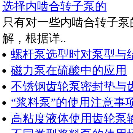
选择内啮合转子泵的
只有对一些内啮合转子泵
解，根据详..
螺杆泵选型时对泵型与
磁力泵在硫酸中的应用
不锈钢齿轮泵密封垫与
“浆料泵”的使用注意事
高粘度液体使用齿轮泵