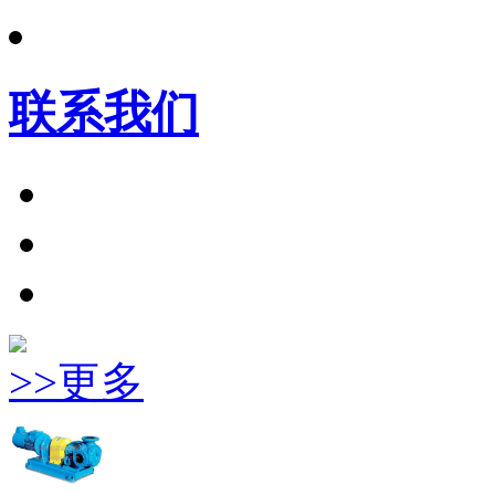
联系我们
>>更多