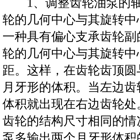
1、调整齿轮油泵的轴
轮的几何中心与其旋转中
一种具有偏心支承齿轮副
轮的几何中心与其旋转中
距。这样，在齿轮齿顶圆
月牙形的体积。当左边齿轮
体积就出现在右边齿轮处
齿轮的结构尺寸相同的情
泵多输出两个月牙形体积