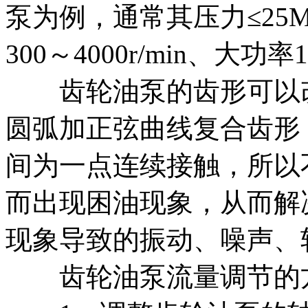
泵为例，通常其压力≤25MP
300～4000r/min、大功
齿轮油泵的齿形可以改
圆弧加正弦曲线复合齿形
间为一点连续接触，所以
而出现困油现象，从而解
现象导致的振动、噪声、
齿轮油泵流量调节的