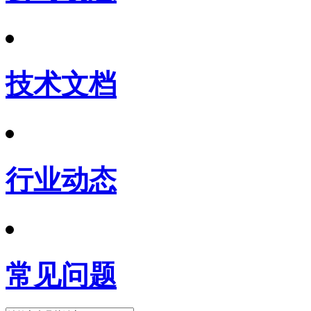
技术文档
行业动态
常见问题