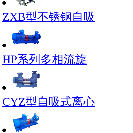
ZXB型不锈钢自吸
HP系列多相流旋
CYZ型自吸式离心