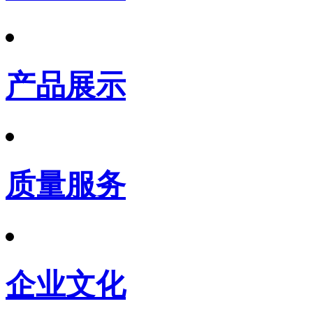
产品展示
质量服务
企业文化