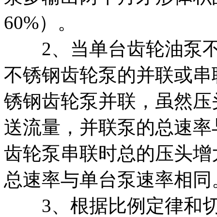
60%）。
2、当单台齿轮油泵不
不锈钢齿轮泵的并联或串
锈钢齿轮泵并联，虽然压
送流量，并联泵的总速率
齿轮泵串联时总的压头增
总速率与单台泵速率相同
3、根据比例定律和切