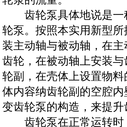
齿轮泵具体地说是一种
轮泵。按照本实用新型所
装主动轴与被动轴，在主
齿轮，在被动轴上安装与
轮副，在壳体上设置物料
体内容纳齿轮副的空腔内
变齿轮泵的构造，来提升
齿轮泵在正常运转时，