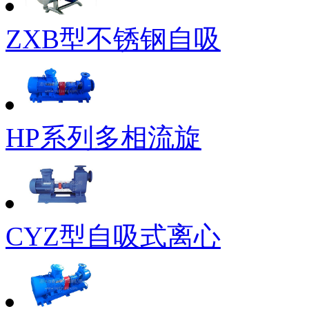
ZXB型不锈钢自吸
HP系列多相流旋
CYZ型自吸式离心