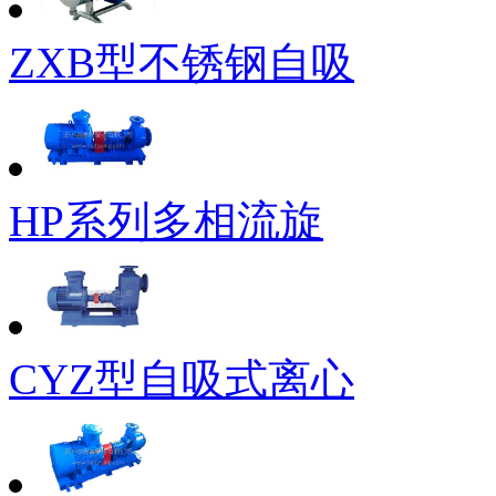
ZXB型不锈钢自吸
HP系列多相流旋
CYZ型自吸式离心