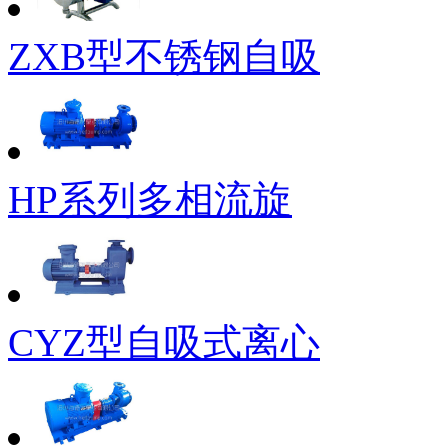
ZXB型不锈钢自吸
HP系列多相流旋
CYZ型自吸式离心