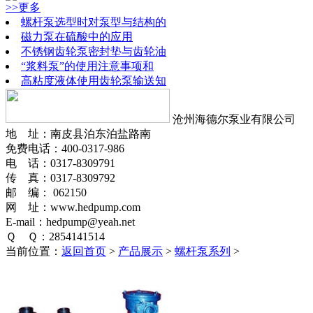
>>更多
螺杆泵选型时对泵型与结构的
磁力泵在硫酸中的应用
不锈钢齿轮泵密封垫与齿轮油
“浆料泵”的使用注意事项和
高粘度液体使用齿轮泵输送知
沧州海德尔泵业有限公司
地 址：南皮县泊东泊盐路南
免费电话：400-0317-986
电 话：0317-8309791
传 真：0317-8309792
邮 编： 062150
网 址：www.hedpump.com
E-mail：hedpump@yeah.net
Ｑ Ｑ：2854141514
当前位置：
返回首页
>
产品展示
>
螺杆泵系列
>