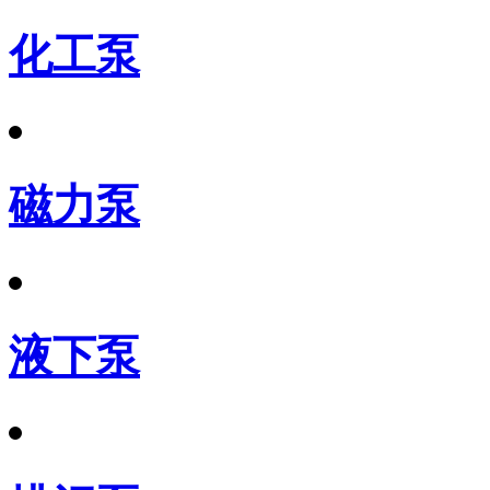
化工泵
磁力泵
液下泵