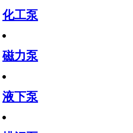
化工泵
磁力泵
液下泵